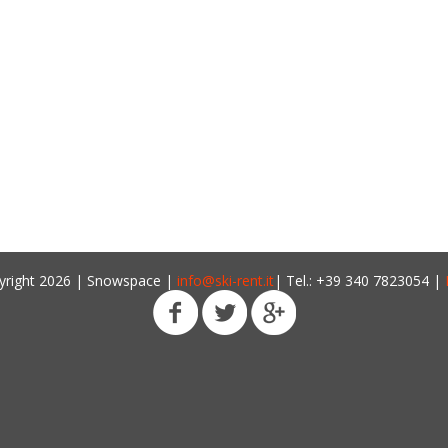
yright 2026 | Snowspace |
info@ski-rent.it
| Tel.: +39 340 7823054 |