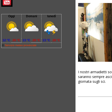
Oggi
Domani
lunedì
12 °C
26 °C
13 °C
28 °C
13 °C
28 °C
©
Servizio meteo provinciale
I nostri armadietti so
saranno sempre asciut
giornata sugli sci.